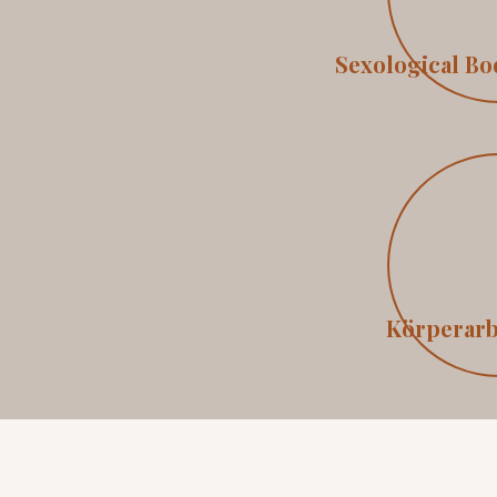
Sexological B
Körperarb