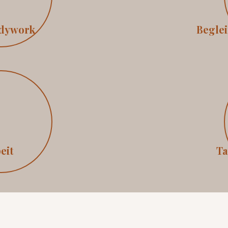
odywork
Begle
eit
Ta