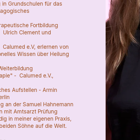
 in Grundschulen für das
dagogisches
apeutische Fortbildung
 Ulrich Clement und
" Calumed e.V, erlernen von
ionelles Wissen über Heilung
Weiterbildung
pie" - Calumed e.V.,
es Aufstellen - Armin
rlin
ng an der Samuel Hahnemann
n mit Amtsarzt Prüfung​​​
dig in meiner eigenen Praxis,
eiden Söhne auf die Welt.